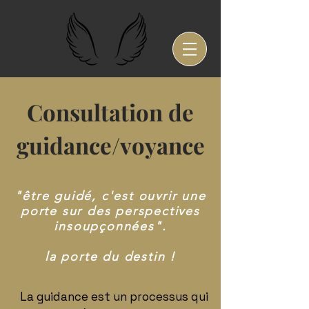
Consultation de
guidance/voyance
"être guidé, c'est ouvrir une
porte sur des perspectives
insoupçonnées".
la porte du destin !
La guidance est un processus qui