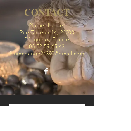
CONTACT
Plume d'ange,
Rue Taillefer 14, 24000
Périgueux, France
06-52-59-65-43
plumedange24390@gmail.com