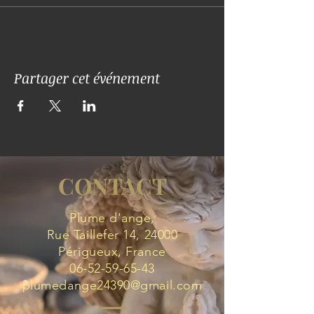
Partager cet événement
CONTACT
Plume d'ange,
Rue Taillefer 14, 24000
Périgueux, France
06-52-59-65-43
plumedange24390@gmail.com