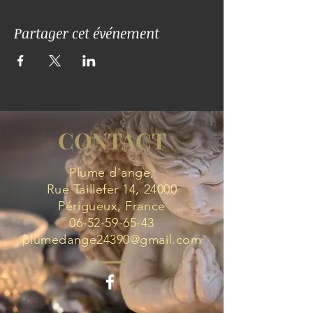
Partager cet événement
CONTACT
Plume d'ange,
Rue Taillefer 14, 24000
Périgueux, France
06-52-59-65-43
plumedange24390@gmail.com