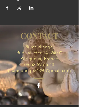
CONTACT
Plume d'ange,
Rue Taillefer 14, 24000
Périgueux, France
06-52-59-65-43
plumedange24390@gmail.com