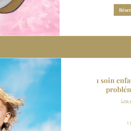
Réser
1 soin enfa
problé
Lire 
1 
25