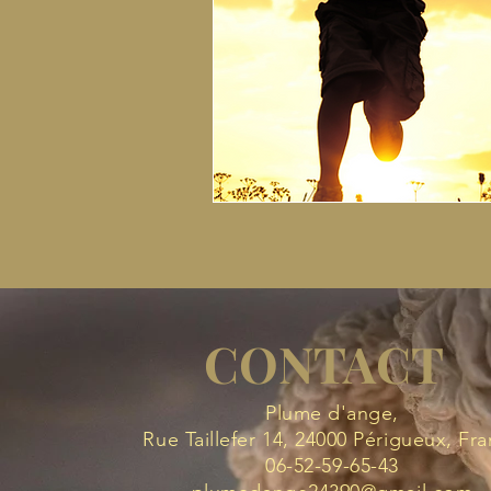
CONTACT
Plume d'ange,
Rue Taillefer 14, 24000 Périgueux, Fr
06-52-59-65-43