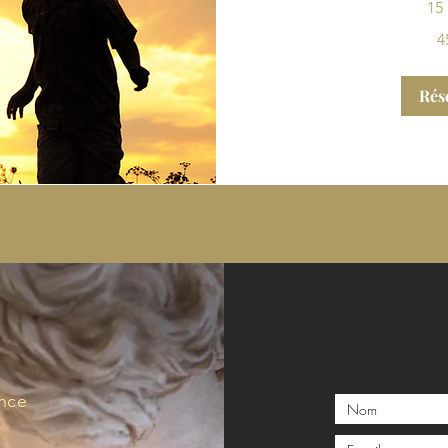
15
45
4
euros
Rés
ance