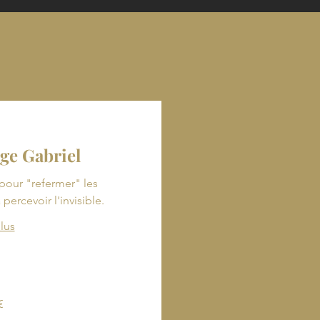
ge Gabriel
pour "refermer" les
percevoir l'invisible.
plus
h
€