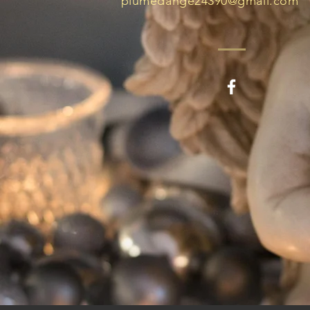
plumedange24390@gmail.com