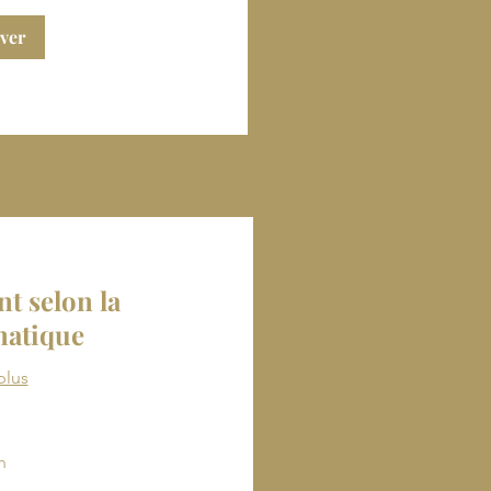
ver
nt selon la
matique
plus
h