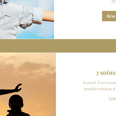
25
euros
Rése
3 soins
le pack 3 soins pe
problématique pl
Lire