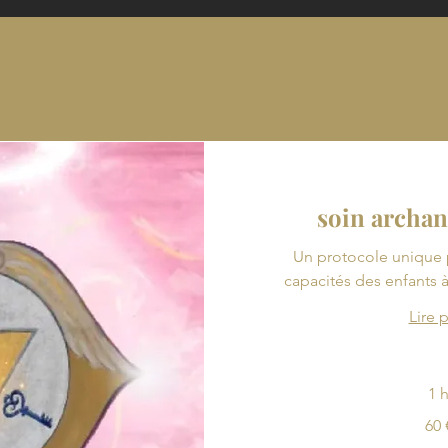
soin archan
Un protocole unique 
capacités des enfants à 
Lire 
1 
60
60 
euros