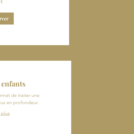
 €
rver
 enfants
rmet de traiter une
us en profondeur.
 plus