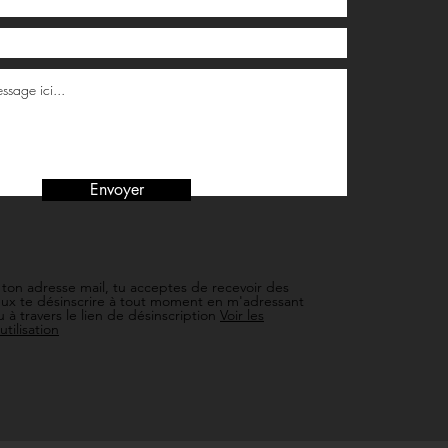
Envoyer
 ton adresse mail, tu acceptes de recevoir des
peux te désinscrire à tout moment en m'adressant
u à travers le lien de désinscription
Voir les
utilisation