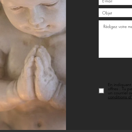
En indiquant
offres . Tu 
un courriel o
conditions d'